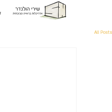
ד
All Posts