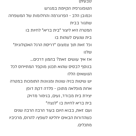
טבעית)
הטופוגרפיה הקיימת במגרש
וכמובן הלב - הפרוגרמה והחלומות של המשפחה 
שתגור בבית
המטרה היא ליצור "בית בריא" לחיות בו
בית שנעים לשהות בו
וכל זאת תוך צמצום "דריסת הרגל האקולוגית" 
שלנו
אז איך עושים זאת? בהמון דרכים...
בנוסף לבסיס שהוא תכנון מוקפד המתייחס לכל 
הנושאים הללו
יש שיטות בניה שונות ומגוונות התומכות במטרה
אחת מופלאה מתוכן - פלדה דקת דופן
יצירת בית מבודד, נעים, בגימור מדויק
בית בריא לחיות בו "לנצח"
ועם זאת, בבוא היום בעוד הרבה הרבה שנים
כשהדורות הבאים יחליטו לשפץ/ להרוס, מרכיביו 
מתכלים.